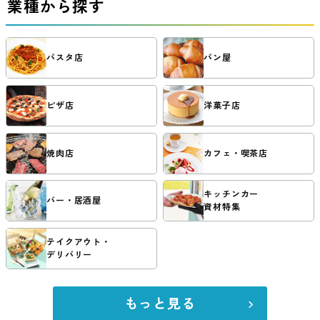
業種から探す
パスタ店
パン屋
ピザ店
洋菓子店
焼肉店
カフェ・喫茶店
キッチンカー
バー・居酒屋
資材特集
テイクアウト・
デリバリー
もっと見る