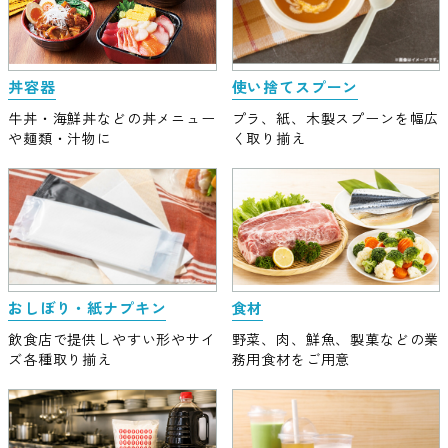
使い捨てスプーン
丼容器
プラ、紙、木製スプーンを幅広
牛丼・海鮮丼などの丼メニュー
く取り揃え
や麺類・汁物に
おしぼり・紙ナプキン
食材
飲食店で提供しやすい形やサイ
野菜、肉、鮮魚、製菓などの業
ズ各種取り揃え
務用食材をご用意