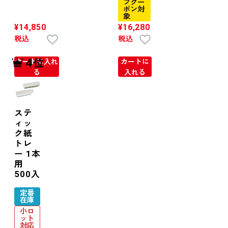
フクー
ポン対
象
¥
14,850
¥
16,280
税込
税込
カートに入れ
カートに
る
入れる
ステ
ィッ
ク紙
トレ
ー 1本
用
500入
定番
在庫
小ロ
ット
対応