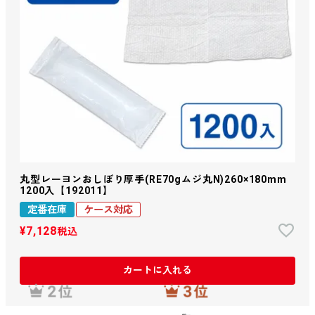
丸型レーヨンおしぼり厚手(RE70gムジ丸N)260×180mm
1200入【192011】
定番在庫
ケース対応
¥
7,128
税込
カートに入れる