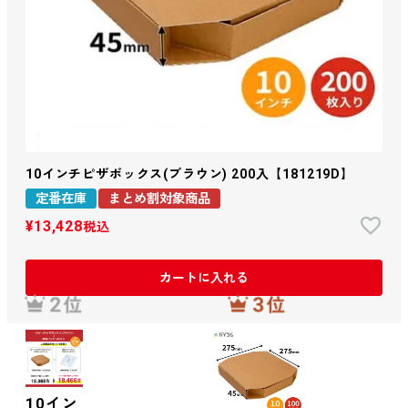
10インチピザボックス(ブラウン) 200入【181219D】
定番在庫
まとめ割対象商品
¥
13,428
税込
カートに入れる
10イン