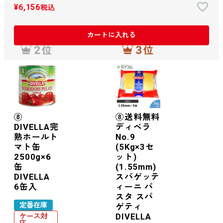
¥
6,156
税込
カートに入れる
⑧
⑧送料無料
DIVELLA完
ディベラ
熟ホールト
No.9
マト缶
(5Kg×3セ
2500g×6
ット)
缶
(1.55mm)
DIVELLA
スパゲッテ
6缶入
ィーニ パ
スタ スパ
定番在庫
ゲティ
DIVELLA
ケース対