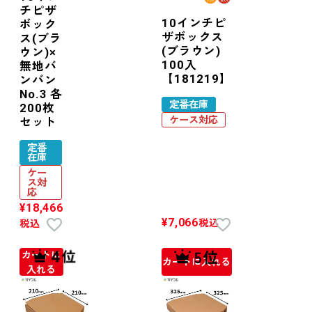
チピザ
10インチピ
ボック
ザボックス
ス(ブラ
(ブラウン)
ウン)×
100入
無地バ
【181219】
ンバン
No.3 各
定番在庫
200枚
ケース対応
セット
定番
在庫
ケー
ス対
応
¥
18,466
¥
7,066
税込
税込
カートに
カートに入れる
入れる