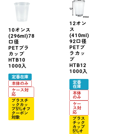
12オン
ス
10オンス
(410ml)
(296ml)78
92口径
口径
PETプ
PETプラ
ラカッ
カップ
プ
HTB10
HTB12
1000入
1000入
定番在庫
定番
本体のみ
在庫
ケース対
本体
応
のみ
プラスチ
ケー
ックカッ
ス対
プ5％オフ
応
クーポン
対象
プラス
チック
カップ
5％オ