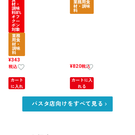
食
業務用食
材・
材・調味
調味
料
料8%
オフ
クー
ポン
対象
業務
用食
材・
調味
料
¥
343
¥
820
税込
税込
カート
カートに入
に入れ
れる
る
パスタ店向けをすべて見る