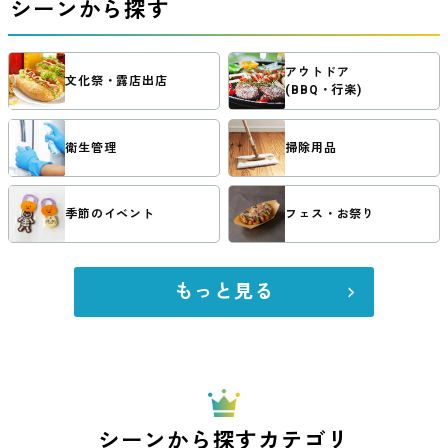
シーンから探す
アウトドア
文化祭・露店出店
(BBQ・行楽)
衛生管理
掃除用品
季節のイベント
フェス・お祭り
もっと見る
シーンから探すカテゴリ