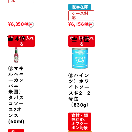
応
定番在庫
ケース対
応
¥
6,350
¥
6,156
税込
税込
カートに入れ
カートに入れ
る
る
⑧マキ
ルヘニ
⑧ハイン
ーカン
ツ）ホワ
パニー
イトソー
米国）
ス♯2 2
タバス
号缶
コソー
（830g）
ス2オ
ンス
食材・調
味料8%
(60ml)
オフクー
ポン対象