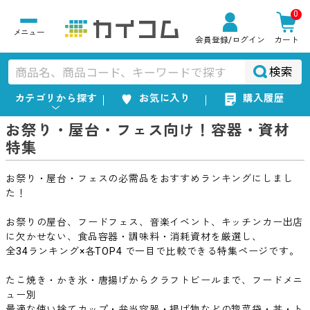
0
会員登録
/ログイン
カート
検索
カテゴリから探す
お気に入り
購入履歴
お祭り・屋台・フェス向け！容器・資材
特集
お祭り・屋台・フェスの必需品をおすすめランキングにしまし
た！
お祭りの屋台、フードフェス、音楽イベント、キッチンカー出店
に欠かせない、食品容器・調味料・消耗資材を厳選し、
全34ランキング×各TOP4 で一目で比較できる特集ページです。
たこ焼き・かき氷・唐揚げからクラフトビールまで、フードメニ
ュー別
最適な使い捨てカップ・弁当容器・揚げ物などの惣菜袋・丼・ト