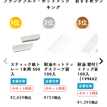
フランクフルト・ホットドッグ おすすめラン
キング
スティック紙ト
耐油ホットドッ
耐油 窓付きホ
レー 1本用 500
グスリーブ袋
トドッグ袋(大)
入
100入
100入
【199462B】
定番在庫
定番在庫
定番在庫
小ロット対応
小ロット対応
小ロット対応
¥
2,629
¥
733
税込
税込
¥
1,295
税込