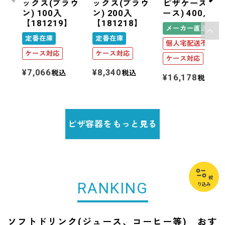
ックス(ブラウ
ックス(ブラウ
ピザケース(1
ン) 100入
ン) 200入
ース) 400入
【181219】
【181218】
メーカー直送
定番在庫
定番在庫
個人宅配送不可
ケース対応
ケース対応
ケース対応
¥
7,066
¥
8,340
税込
税込
¥
16,178
税込
ピザ容器をもっと見る
絞
RANKING
り込み
ソフトドリンク(ジュース、コーヒー等) おす