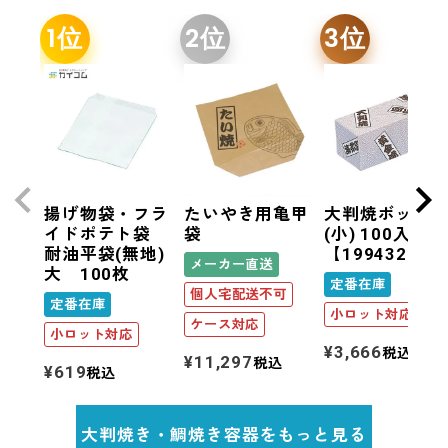
揚げ物袋・フラ
たいやき用亀甲
大判焼ボック
イドポテト袋
袋
(小) 100入
耐油平袋(無地)
【199432B】
メーカー直送
大 100枚
定番在庫
個人宅配送不可
定番在庫
小ロット対応
ケース対応
小ロット対応
¥
3,666
税込
¥
11,297
税込
¥
619
税込
大判焼き・鯛焼き容器をもっと見る