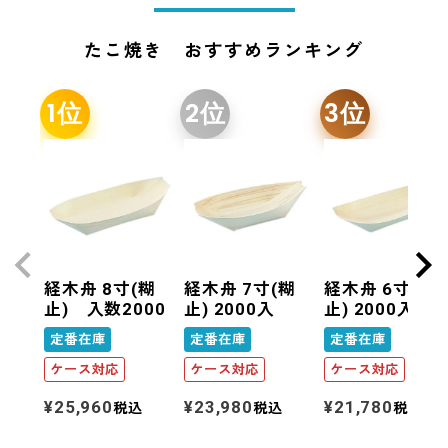
たこ焼き おすすめランキング
経木舟 8寸(糊
経木舟 7寸(糊
経木舟 6寸(糊
止) 入数2000
止) 2000入
止) 2000入
定番在庫
定番在庫
定番在庫
ケース対応
ケース対応
ケース対応
¥
25,960
¥
23,980
¥
21,780
税込
税込
税込