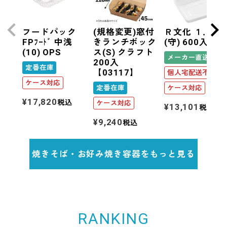
フードパック
(規格変更)窓付
Ｒ文化 １．５
FPﾌｰﾄﾞ 中浅
きランチボック
(守) 600入
(10) OPS
ス(S) クラフト
メーカー直送
200入
定番在庫
【03117】
個人宅配送不可
ケース対応
定番在庫
ケース対応
¥
17,820
税込
ケース対応
¥
13,101
税込
¥
9,240
税込
焼きそば・お好み焼き容器をもっと見る
RANKING