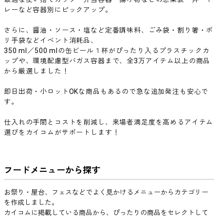
レーなど容器別にピックアップ。
さらに、醤油・ソース・塩など定番調味料、ごみ袋・割り箸・ポ
リ手袋などイベント消耗品、
350 ml／500 mlの缶ビール１杯がぴったり入るプラスチックカ
ップや、環境配慮型バガス容器まで、全3万アイテム以上の商品
から厳選しました！
即日出荷・小ロットOKな商品もあるので急な追加発注も安心で
す。
仕入れの手間とコストを削減し、来場者満足度を高めるアイテム
選びをカイコムがサポートします！
フードメニューから探す
お祭り・屋台、フェスなどでよく見かけるメニューからカテゴリー
を作成しました。
カイコムに掲載している商品から、ぴったりの商品をセレクトして