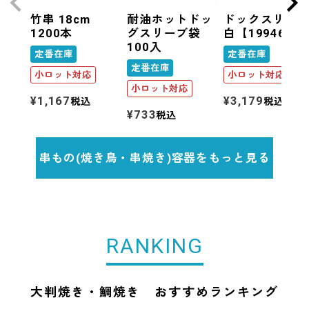
竹串 18cm
耐油ホットドッ
ドックスリー
1200本
グスリーブ袋
白【199463B
100入
定番在庫
定番在庫
定番在庫
小ロット対応
小ロット対応
小ロット対応
¥
1,167
¥
3,179
税込
税込
¥
733
税込
串もの(焼き鳥・串焼き)容器をもっと見る
RANKING
大判焼き・鯛焼き おすすめランキング