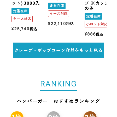
ット) 3000入
プ ※カップ部
定番在庫
のみ
定番在庫
ケース対応
定番在庫
ケース対応
¥
22,110
税込
小ロット対応
¥
25,740
税込
¥
886
税込
クレープ・ポップコーン容器をもっと見る
RANKING
ハンバーガー おすすめランキング