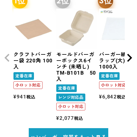
クラフトバーガ
モールドバーガ
バーガー紙 ラ
ー袋 220角 100
ーボックス6イ
ラップ(大)
入
ンチ (未晒し)
1000入
TM-B101B 50
定番在庫
定番在庫
入
小ロット対応
小ロット対応
定番在庫
¥
941
¥
6,842
税込
税込
レンジ対応品
小ロット対応
¥
2,077
税込
ハンバーガー容器をもっと見る