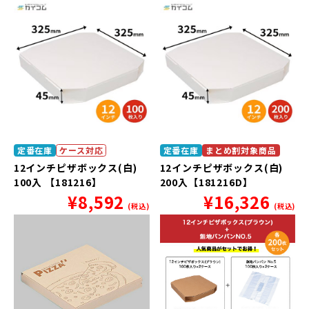
定番在庫
ケース対応
定番在庫
まとめ割対象商品
12インチピザボックス(白)
12インチピザボックス(白)
100入 【181216】
200入【181216D】
¥
8,592
¥
16,326
(税込)
(税込)