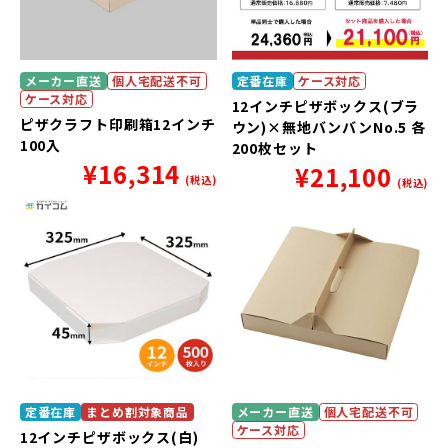
メーカー直送
個人宅配送不可
定番在庫
ケース対応
ケース対応
12インチピザボックス(ブラ
ピザクラフト印刷箱12インチ
ウン)×無地バンバンNo.5 各
100入
200枚セット
¥
16,314
¥
21,100
(税込)
(税込)
定番在庫
まとめ割対象商品
メーカー直送
個人宅配送不可
ケース対応
12インチピザボックス(白)