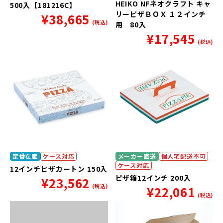
HEIKO NFネオクラフト キャ
500入【181216C】
リーピザＢＯＸ １２インチ
¥
38,665
(税込)
用 80入
¥
17,545
(税込)
定番在庫
ケース対応
メーカー直送
個人宅配送不可
ケース対応
12インチピザカートン 150入
ピザ箱12インチ 200入
¥
23,562
(税込)
¥
22,061
(税込)