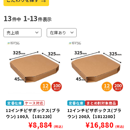
13
1-13
件中
件表示
定番在庫
ケース対応
定番在庫
まとめ割対象商品
12インチピザボックス(ブラ
12インチピザボックス(ブラ
ウン) 100入 【181220】
ウン) 200入【181220D】
¥
8,884
¥
16,880
(税込)
(税込)