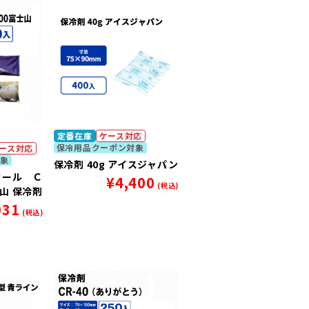
き立てま
す。
定番在庫
ケース対応
保冷用品クーポン対象
ース対応
象
保冷剤 40g アイスジャパン
クール Ｃ
¥
4,400
(税込)
山 保冷剤
031
(税込)