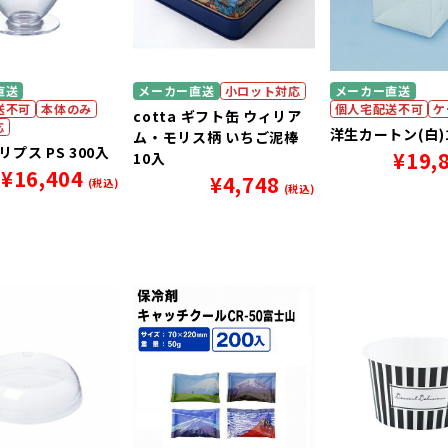
直送
メーカー直送
小ロット対応
メーカー直送
送不可
本体のみ
個人宅配送不可
ケ
cotta ギフト缶 ウィリア
応
洋生カートン(白)
ム・モリス柄 いちご泥棒
エリプス PS 300入
¥
19,
10入
¥
16,404
¥
4,748
(税込)
(税込)