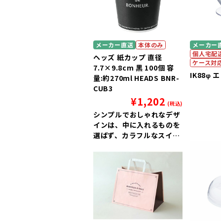
メーカー直送
本体のみ
メーカー
個人宅配
ヘッズ 紙カップ 直径
ケース対
7.7×9.8cm 黒 100個 容
IK88φ 
量:約270ml HEADS BNR-
CUB3
¥
1,202
(税込)
シンプルでおしゃれなデザ
インは、中に入れるものを
選ばず、カラフルなスイー
ツをより上質に引き立てま
す。