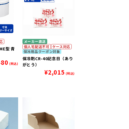
応
メーカー直送
個人宅配送不可
ケース対応
E型 青
保冷用品クーポン対象
保冷剤CR-40記念日（あり
480
(税込)
がとう）
¥
2,015
(税込)