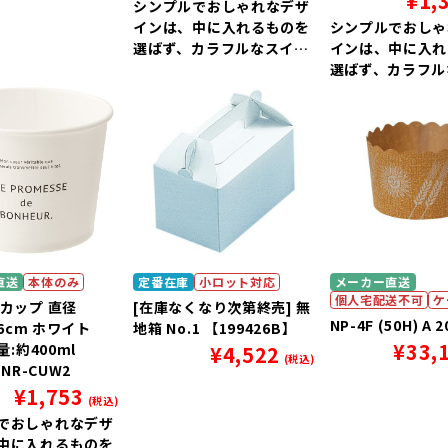
¥
1,
シンプルでおしゃれなデザ
インは、中に入れるものを
シンプルでおしゃ
選ばず、カラフルなスイー
インは、中に入れ
ツをより上質に引き立てま
選ばず、カラフル
す。
ツをより上質に引
す。
直送
本体のみ
定番在庫
小ロット対応
メーカー直送
個人宅配送不可
ケ
紙カップ 直径
[在庫なくなり次第終売] 無
NP-4F (50H) A 
.6cm ホワイト
地箱 No.1 【199426B】
¥
33,
量:約400ml
¥
4,522
(税込)
BNR-CUW2
¥
1,753
(税込)
でおしゃれなデザ
中に入れるものを