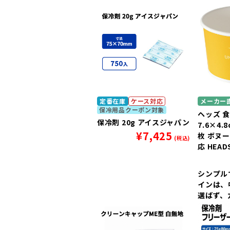
す。
定番在庫
ケース対応
メーカー
保冷用品クーポン対象
ヘッズ 
保冷剤 20g アイスジャパン
7.6×4.
¥
7,425
枚 ボヌ
(税込)
応 HEAD
シンプル
インは、
選ばず、
ツをより
す。