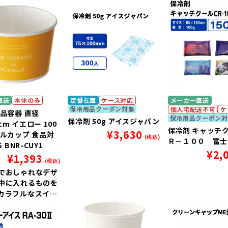
す。
ツをより上質に引
す。
直送
本体のみ
定番在庫
ケース対応
メーカー直送
保冷用品クーポン対象
個人宅配送不可
ケ
食品容器 直径
保冷用品クーポン対
保冷剤 50g アイスジャパン
8cm イエロー 100
保冷剤 キャッチ
¥
3,630
ールカップ 食品対
(税込)
Ｒ－１００ 富士
S BNR-CUY1
¥
2,
¥
1,393
(税込)
でおしゃれなデザ
中に入れるものを
カラフルなスイー
上質に引き立てま