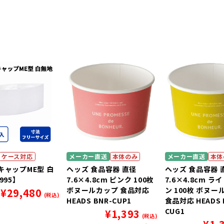
ケース対応
メーカー直送
本体のみ
メーカー直送
本体
キャップME型 白
ヘッズ 食品容器 直径
ヘッズ 食品容器 
995】
7.6×4.8cm ピンク 100枚
7.6×4.8cm 
ボヌールカップ 食品対応
ン 100枚 ボヌ
¥
29,480
(税込)
HEADS BNR-CUP1
食品対応 HEADS 
CUG1
¥
1,393
(税込)