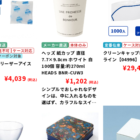
直送
メーカー直送
本体のみ
定番在庫
ケース対
送不可
ケース対応
ヘッズ 紙カップ 直径
クリーンキャップM
クーポン対象
7.7×9.8cm ホワイト 白
ライン【04996】
フリーザーアイス
100個 容量:約270ml
¥
29,
HEADS BNR-CUW3
¥
4,039
¥
1,202
(税込)
(税込)
シンプルでおしゃれなデザ
インは、中に入れるものを
選ばず、カラフルなスイー
ツをより上質に引き立てま
す。