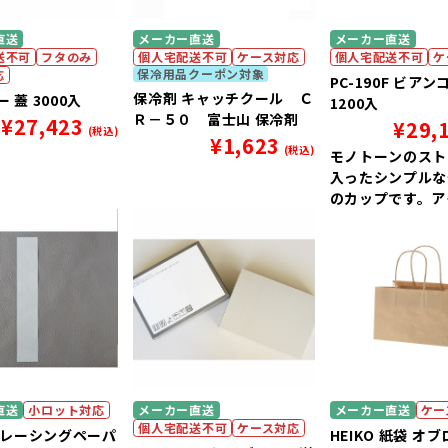
直送
メーカー直送
メーカー直送
送不可
フタのみ
個人宅配送不可
ケース対応
個人宅配送不可
ケ
保冷用品クーポン対象
応
PC-190F ビア
保冷剤 キャッチクール Ｃ
 蓋 3000入
1200入
Ｒ－５０ 富士山 保冷剤
¥
27,423
¥
29,
(税込)
¥
1,623
(税込)
モノトーンのスト
入ったシンプルな
のカップです。ア
ームやお惣菜、サ
いやすい紙容器で
直送
小ロット対応
メーカー直送
メーカー直送
ケー
個人宅配送不可
ケース対応
 トレーシングペーパ
HEIKO 紙袋 オ