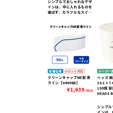
シンプルでおしゃれなデザ
インは、中に入れるものを
選ばず、カラフルなスイー
ツをより上質に引き立てま
す。
定番在庫
小ロット対応
メーカー
クリーンキャップME型 青
ヘッズ 
ライン【04996B】
10.1×7
100個 容
¥
1,639
(税込)
HEADS 
シンプル
インは、