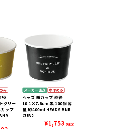
のみ
メーカー直送
本体のみ
直径
ヘッズ 紙カップ 直径
ライトグリー
10.1×7.6cm 黒 100個 容
ールカップ
量:約400ml HEADS BNR-
BNR-
CUB2
¥
1,753
(税込)