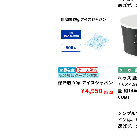
選ばず、
ツをより
す。
定番在庫
ケース対応
メーカー
保冷用品クーポン対象
ヘッズ 
保冷剤 30g アイスジャパン
7.6×4.
¥
4,950
量:約140
(税込)
CUB1
シンプル
インは、
選ばず、
ツをより