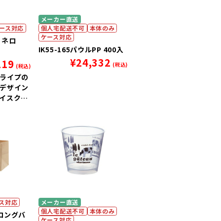
メーカー直送
ース対応
個人宅配送不可
本体のみ
ケース対応
ンコネロ
IK55-165パウルPP 400入
¥
24,332
119
(税込)
(税込)
ライプの
デザイン
イスクリ
ラダに使
す。
ス対応
メーカー直送
個人宅配送不可
本体のみ
ブロングバ
ケース対応