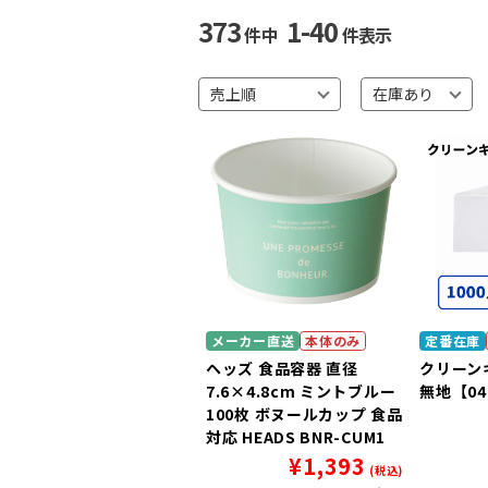
373
1-40
件中
件表示
メーカー直送
本体のみ
定番在庫
ヘッズ 食品容器 直径
クリーン
7.6×4.8cm ミントブルー
無地【04
100枚 ボヌールカップ 食品
対応 HEADS BNR-CUM1
¥
1,393
(税込)