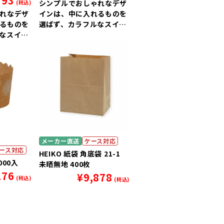
393
シンプルでおしゃれなデザ
(税込)
れなデザ
インは、中に入れるものを
るものを
選ばず、カラフルなスイー
なスイー
ツをより上質に引き立てま
き立てま
す。
メーカー直送
ケース対応
ース対応
HEIKO 紙袋 角底袋 21-1
2000入
未晒無地 400枚
176
¥
9,878
(税込)
(税込)