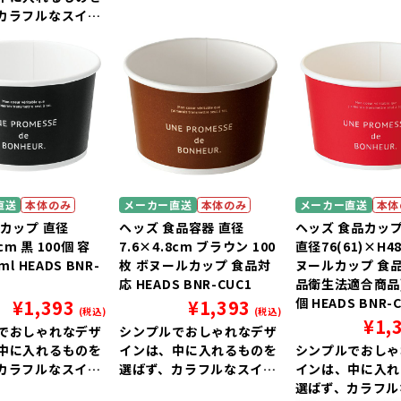
カラフルなスイー
上質に引き立てま
直送
本体のみ
メーカー直送
本体のみ
メーカー直送
本体
紙カップ 直径
ヘッズ 食品容器 直径
ヘッズ 食品カップ
8cm 黒 100個 容
7.6×4.8cm ブラウン 100
直径76(61)×H4
ml HEADS BNR-
枚 ボヌールカップ 食品対
ヌールカップ 食
応 HEADS BNR-CUC1
品衛生法適合商品) 
個 HEADS BNR-
¥
1,393
¥
1,393
(税込)
(税込)
¥
1,
でおしゃれなデザ
シンプルでおしゃれなデザ
中に入れるものを
インは、中に入れるものを
シンプルでおしゃ
カラフルなスイー
選ばず、カラフルなスイー
インは、中に入れ
上質に引き立てま
ツをより上質に引き立てま
選ばず、カラフル