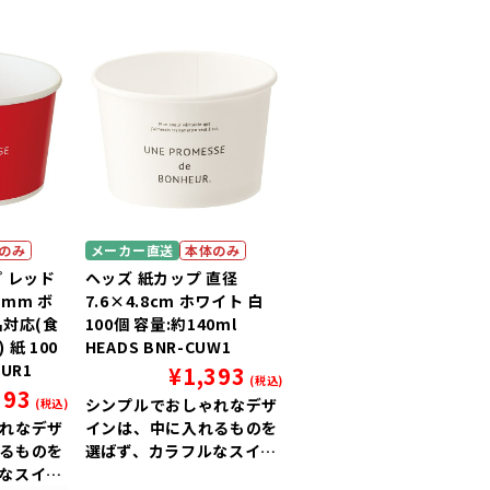
のみ
メーカー直送
本体のみ
 レッド
ヘッズ 紙カップ 直径
8mm ボ
7.6×4.8cm ホワイト 白
品対応(食
100個 容量:約140ml
紙 100
HEADS BNR-CUW1
CUR1
¥
1,393
(税込)
393
シンプルでおしゃれなデザ
(税込)
れなデザ
インは、中に入れるものを
るものを
選ばず、カラフルなスイー
なスイー
ツをより上質に引き立てま