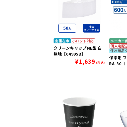
定番在庫
小ロット対応
メーカー
個人宅配
クリーンキャップME型 白
保冷用品
無地【04995B】
保冷剤 
¥
1,639
(税込)
RA-30Ⅱ