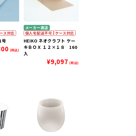
メーカー直送
ース対応
個人宅配送不可
ケース対応
1号
HEIKO ネオクラフト ケー
キＢＯＸ １２×１８ 160
800
(税込)
入
¥
9,097
(税込)