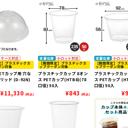
ケース対応
定番在庫
小ロット対応
定番在庫
小ロット
定】プラスチックカ
【期間限定】プラスチックカ
【期間限定】プラス
ポン対象
ップクーポン対象
ップクーポン対象
PETカップ用 穴な
プラスチックカップ 8オン
プラスチックカッ
リッド (D-92N)
ス PETカップ(HTB8)(78
ス PETカップ (HT
口径) 50入
口径) 50入
¥
11,330
¥
843
¥
(税込)
(税込)