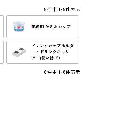
8
件中
1
-
8
件表示
業務用 かき氷カップ
ドリンクカップホルダ
ー・ドリンクキャリ
ア (使い捨て)
8
件中
1
-
8
件表示