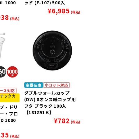
L 1000
ッド (F-107) 500入
¥
6,985
(税込)
938
(税込)
定番在庫
小ロット対応
ース対応
ダブルウォールカップ
チックカ
(DW) 8オンス紙コップ用
フタ ブラック 100入
プ・ドリ
【181891Ｂ】
ー・プロ
¥
782
D 1000
(税込)
135
(税込)