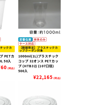
定番在庫
本体のみ
ケース対応
チックカ
【期間限定】プラスチックカ
ップクーポン対象
 PETカ
1000ml(1L)プラスチック
0L 50入
コップ 32オンス PETカッ
プ (HTB32) (107口径)
760
(税込)
500入
¥
22,165
(税込)