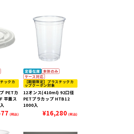
定番在庫
本体のみ
ケース対応
チックカ
【期間限定】プラスチックカ
ップクーポン対象
 PETカ
12オンス(410ml) 92口径
2F 平蓋ス
PETプラカップ HTB12
0入
1000入
677
¥
16,280
(税込)
(税込)