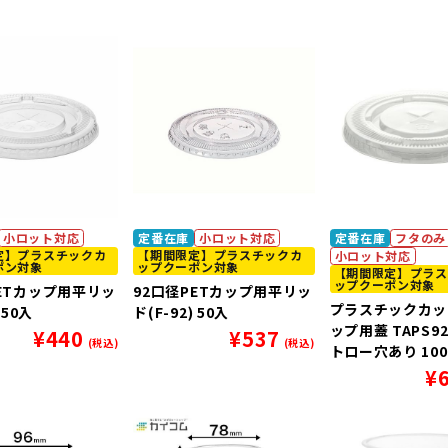
小ロット対応
定番在庫
小ロット対応
定番在庫
フタのみ
定】プラスチックカ
【期間限定】プラスチックカ
小ロット対応
ポン対象
ップクーポン対象
【期間限定】プラス
ップクーポン対象
PETカップ用平リッ
92口径PETカップ用平リッ
プラスチックカップ
 50入
ド(F-92) 50入
ップ用蓋 TAPS9
¥
440
¥
537
(税込)
(税込)
トロー穴あり 10
¥