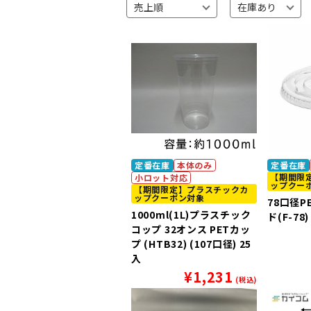
定番在庫
本体のみ
定番在庫
【期間限
小ロット対応
ップクー
【期間限定】プラスチックカ
ップクーポン対象
78口径
1000ml(1L)プラスチック
ド(F-78)
コップ 32オンス PETカッ
プ (HTB32) (107口径) 25
入
¥
1,231
(税込)