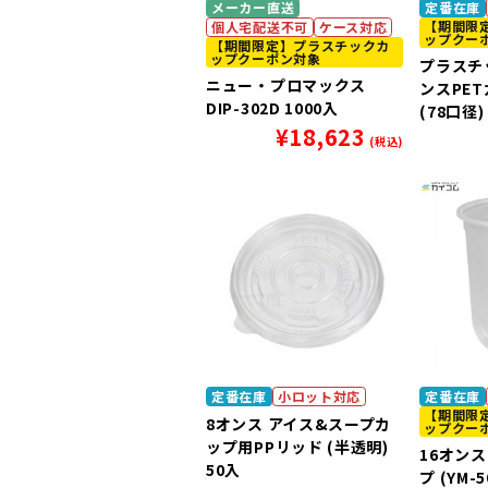
メーカー直送
定番在庫
【期間限
個人宅配送不可
ケース対応
ップクー
【期間限定】プラスチックカ
ップクーポン対象
プラスチ
ニュー・プロマックス
ンスPET
DIP-302D 1000入
(78口径)
¥
18,623
(税込)
定番在庫
小ロット対応
定番在庫
【期間限
8オンス アイス&スープカ
ップクー
ップ用PPリッド (半透明)
16オンス
50入
プ (YM-5