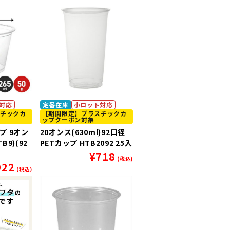
対応
定番在庫
小ロット対応
チックカ
【期間限定】プラスチックカ
ップクーポン対象
プ 9オン
20オンス(630ml)92口径
B9)(92
PETカップ HTB2092 25入
¥
718
(税込)
922
(税込)