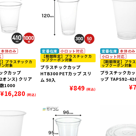
本体のみ
定番在庫
小ロット対応
定番在庫
本体のみ
【期間限定】プラスチックカ
応
小ロット対応
ップクーポン対象
定】プラスチックカ
【期間限定】プラス
ポン対象
ップクーポン対象
プラスチックカップ
ックカップ
プラスチックカップ
HTB300 PETカップ スリ
(12オンス) クリア
ップ TAPS92-42
ム 50入
数1000
¥
¥
849
(税込)
¥
16,280
(税込)