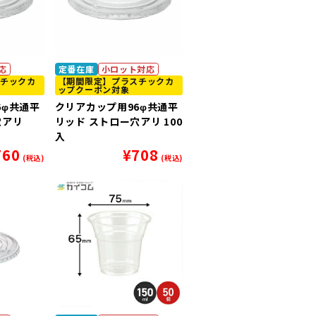
応
定番在庫
小ロット対応
チックカ
【期間限定】プラスチックカ
ップクーポン対象
6φ共通平
クリアカップ用96φ共通平
穴アリ
リッド ストロー穴アリ 100
入
760
¥
708
(税込)
(税込)