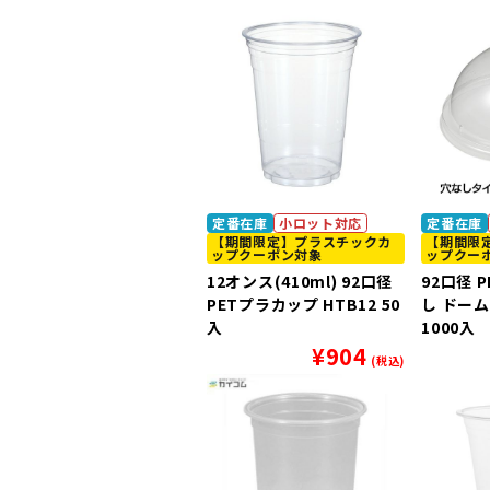
定番在庫
小ロット対応
定番在庫
【期間限定】プラスチックカ
【期間限
ップクーポン対象
ップクー
12オンス(410ml) 92口径
92口径 
PETプラカップ HTB12 50
し ドーム
入
1000入
¥
904
(税込)