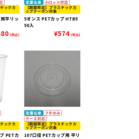
応
定番在庫
小ロット対応
チックカ
【期間限定】プラスチックカ
ップクーポン対象
プ用平リッ
5オンス PETカップ HTB5
50入
680
¥
574
(税込)
(税込)
定番在庫
フタのみ
ケース対応
チックカ
【期間限定】プラスチックカ
ップクーポン対象
 PETカ
107口径 PETカップ用 平リ