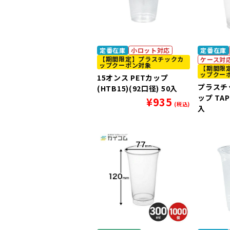
定番在庫
小ロット対応
定番在庫
【期間限定】プラスチックカ
ケース対
ップクーポン対象
【期間限
ップクー
15オンス PETカップ
プラスチ
(HTB15)(92口径) 50入
ップ TAPS
¥
935
(税込)
入