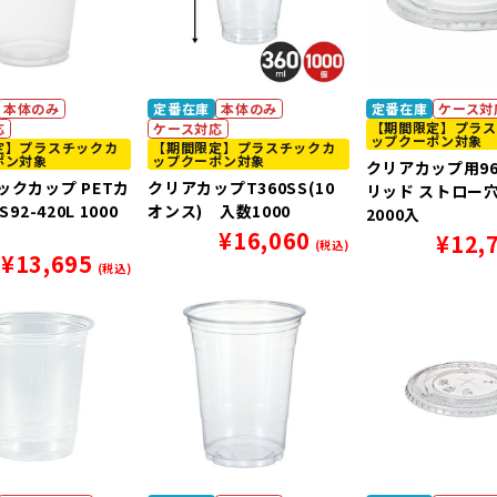
本体のみ
定番在庫
本体のみ
定番在庫
ケース対
【期間限定】プラス
応
ケース対応
ップクーポン対象
定】プラスチックカ
【期間限定】プラスチックカ
ポン対象
ップクーポン対象
クリアカップ用9
ックカップ PETカ
クリアカップT360SS(10
リッド ストロー
92-420L 1000
オンス) 入数1000
2000入
¥
16,060
¥
12,
(税込)
¥
13,695
(税込)