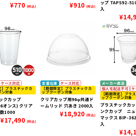
ップ TAPS92-510
¥
770
¥
910
(税込)
(税込)
入
¥
14,
ケース対応
定番在庫
ケース対応
メーカー直送
定】プラスチックカ
【期間限定】プラスチックカ
個人宅配送不可
ケ
ポン対象
ップクーポン対象
【期間限定】プラス
ップクーポン対象
ックカップ
クリアカップ用96φ共通ド
プラスチックカッ
(16オンス) クリア
ームリッド 穴あき 2000入
ンクカップ ニュ
数1000
¥
18,920
(税込)
マックス BIP-362
¥
17,490
(税込)
入
¥
14,