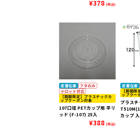
¥
378
(税込)
定番在庫
フタのみ
定番在庫
【期間限
小ロット対応
ップクー
【期間限定】プラスチックカ
ップクーポン対象
プラスチ
107口径 PETカップ用 平リ
T510M
ッド (F-107) 25入
カップ 入
¥
388
(税込)