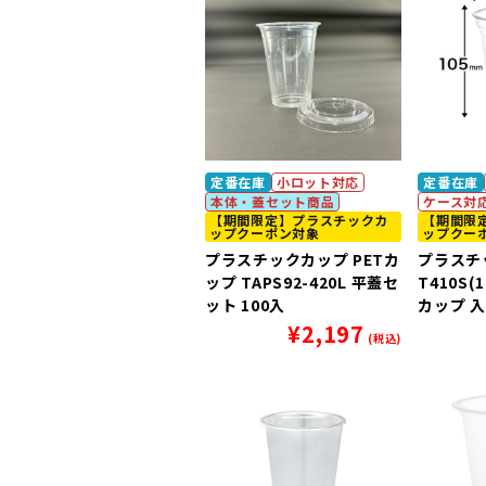
定番在庫
小ロット対応
定番在庫
本体・蓋セット商品
ケース対
【期間限定】プラスチックカ
【期間限
ップクーポン対象
ップクー
プラスチックカップ PETカ
プラスチ
ップ TAPS92-420L 平蓋セ
T410S
ット 100入
カップ 入
¥
2,197
(税込)