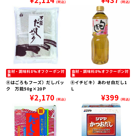
(税込)
(税込)
食材・調味料8%オフクーポン対
食材・調味料8%オフクーポン対
象
象
⑧はごろもフーズ）だしパッ
⑧イチビキ）あわせ白だし1
ク 万能50g×20Ｐ
Ｌ
¥
2,170
¥
399
(税込)
(税込)