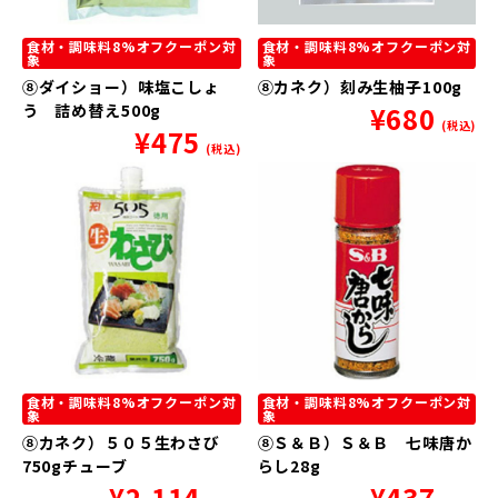
食材・調味料8%オフクーポン対
食材・調味料8%オフクーポン対
象
象
⑧ダイショー）味塩こしょ
⑧カネク）刻み生柚子100g
う 詰め替え500g
¥
680
(税込)
¥
475
(税込)
食材・調味料8%オフクーポン対
食材・調味料8%オフクーポン対
象
象
⑧カネク）５０５生わさび
⑧Ｓ＆Ｂ）Ｓ＆Ｂ 七味唐か
750gチューブ
らし28g
¥
2,114
¥
437