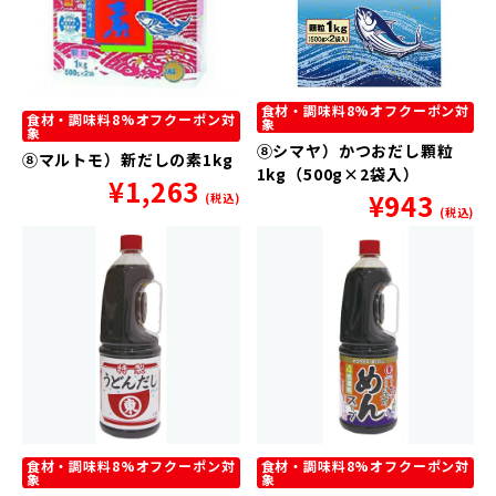
食材・調味料8%オフクーポン対
食材・調味料8%オフクーポン対
象
象
⑧シマヤ）かつおだし顆粒
⑧マルトモ）新だしの素1kg
1kg（500g×2袋入）
¥
1,263
¥
943
(税込)
(税込)
食材・調味料8%オフクーポン対
食材・調味料8%オフクーポン対
象
象