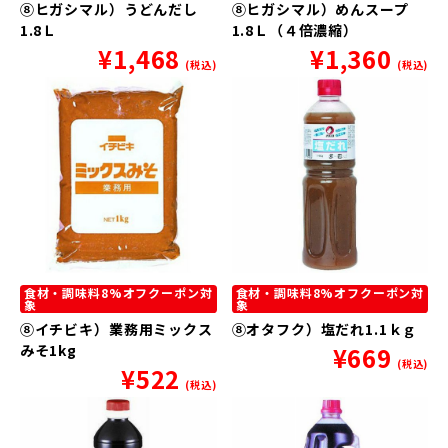
⑧ヒガシマル）うどんだし
⑧ヒガシマル）めんスープ
1.8Ｌ
1.8Ｌ（４倍濃縮）
¥
1,468
¥
1,360
(税込)
(税込)
食材・調味料8%オフクーポン対
食材・調味料8%オフクーポン対
象
象
⑧イチビキ）業務用ミックス
⑧オタフク）塩だれ1.1ｋｇ
みそ1kg
¥
669
(税込)
¥
522
(税込)