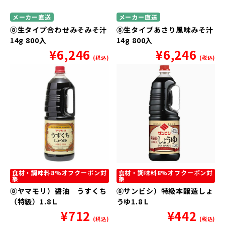
メーカー直送
メーカー直送
⑧生タイプ合わせみそみそ汁
⑧生タイプあさり風味みそ汁
14g 800入
14g 800入
¥
6,246
¥
6,246
(税込)
(税込)
食材・調味料8%オフクーポン対
食材・調味料8%オフクーポン対
象
象
⑧ヤマモリ）醤油 うすくち
⑧サンビシ）特級本醸造しょ
（特級）1.8Ｌ
うゆ1.8Ｌ
¥
712
¥
442
(税込)
(税込)