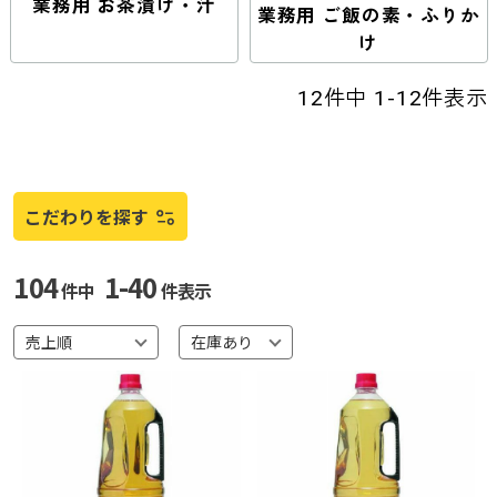
業務用 お茶漬け・汁
業務用 ご飯の素・ふりか
け
12
件中
1
-
12
件表示
こだわりを探す
104
1-40
件中
件表示