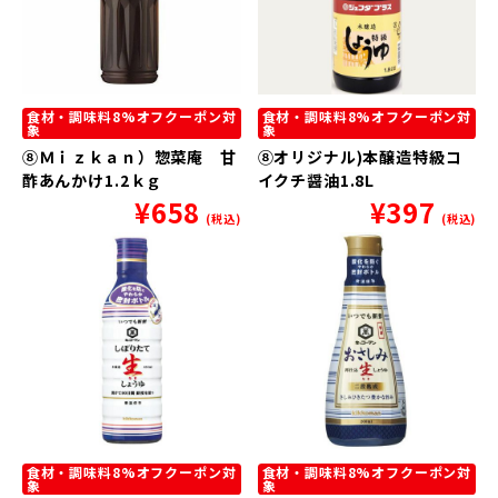
食材・調味料8%オフクーポン対
食材・調味料8%オフクーポン対
象
象
⑧Ｍｉｚｋａｎ）惣菜庵 甘
⑧オリジナル)本醸造特級コ
酢あんかけ1.2ｋｇ
イクチ醤油1.8L
¥
658
¥
397
(税込)
(税込)
食材・調味料8%オフクーポン対
食材・調味料8%オフクーポン対
象
象