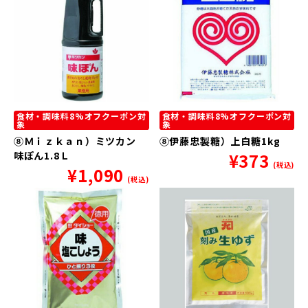
食材・調味料8%オフクーポン対
食材・調味料8%オフクーポン対
象
象
⑧Ｍｉｚｋａｎ）ミツカン
⑧伊藤忠製糖）上白糖1kg
味ぽん1.8Ｌ
¥
373
(税込)
¥
1,090
(税込)