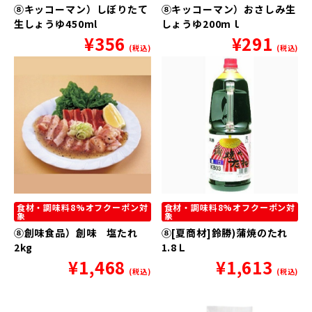
⑧キッコーマン）しぼりたて
⑧キッコーマン）おさしみ生
生しょうゆ450ml
しょうゆ200mｌ
¥
356
¥
291
(税込)
(税込)
食材・調味料8%オフクーポン対
食材・調味料8%オフクーポン対
象
象
⑧創味食品）創味 塩たれ
⑧[夏商材]鈴勝)蒲焼のたれ
2kg
1.8Ｌ
¥
1,468
¥
1,613
(税込)
(税込)