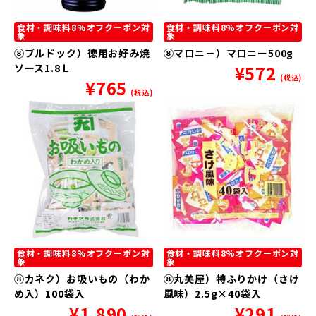
食材・調味料8%オフクーポン対
食材・調味料8%オフクーポン対
象
象
⑧ブルドック）徳用お好み焼
⑧マロニ－）マロニー500g
ソース1.8Ｌ
¥
572
(税込)
¥
765
(税込)
食材・調味料8%オフクーポン対
食材・調味料8%オフクーポン対
象
象
⑧カネク）お吸いもの（わか
⑧丸美屋）特ふりかけ（さけ
め入）100袋入
風味）2.5g×40袋入
¥
1,890
¥
291