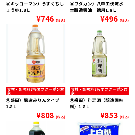
⑧キッコーマン）うすくちし
⑧ワダカン）八甲田伏流水
ょうゆ1.8Ｌ
本醸造醤油 徳用1.8Ｌ
¥
746
¥
496
(税込)
(税込)
食材・調味料8%オフクーポン対
食材・調味料8%オフクーポン対
象
象
⑧盛田）醸造みりんタイプ
⑧盛田）料理酒（醸造調味
1.8Ｌ
料）1.8Ｌ
¥
808
¥
853
(税込)
(税込)