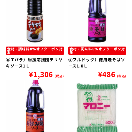
食材・調味料8%オフクーポン対
食材・調味料8%オフクーポン対
象
象
⑧エバラ）厨房応援団テリヤ
⑧ブルドック）徳用焼そばソ
キソース1Ｌ
ース1.8Ｌ
¥
1,306
¥
486
(税込)
(税込)