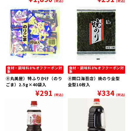
(税込)
(税込)
食材・調味料8%オフクーポン対
食材・調味料8%オフクーポン対
象
象
⑧丸美屋）特ふりかけ（のり
⑧関口海苔店）焼のり全型
ごま）2.5g×40袋入
全型10枚入
¥
291
¥
334
(税込)
(税込)