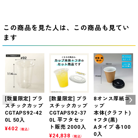
この商品を見た人は、この商品も見てい
ます
[数量限定] プラ
[数量限定] プラ
8オンス厚紙コ
スチックカップ
スチックカップ
ップ
CGTAPS92-42
CGTAPS92-37
本体(クラフト)
0L 50入
0L 平フタセッ
+フタ(黒)
ト販売 2000入
Aタイプ 各100
¥
402
（税込）
0入
¥
24,838
（税込）