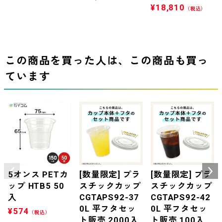
¥
18,810
（税込）
この商品を買った人は、この商品も買っ
ています
5オンス PETカ
[数量限定] プラ
[数量限定] プラ
ップ HTB5 50
スチックカップ
スチックカップ
入
CGTAPS92-37
CGTAPS92-42
0L 平フタセッ
0L 平フタセッ
¥
574
（税込）
ト販売 2000入
ト販売 100入