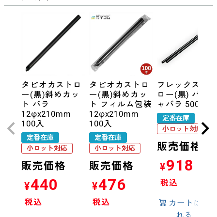
タピオカストロ
タピオカストロ
フレックスス
ー(黒)斜めカッ
ー(黒)斜めカッ
ロー(黒) バラ 
ト バラ
ト フィルム包装
ャバラ 500入
12φx210mm
12φx210mm
定番在庫
100入
100入
小ロット対応
定番在庫
定番在庫
販売価格
小ロット対応
小ロット対応
918
販売価格
販売価格
¥
440
476
税込
¥
¥
税込
税込
カートに入
れる