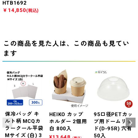
HTB1692
￥14,850
(税込)
この商品を見た人は、この商品も見てい
ます
保冷バッグ キ
HEIKO カップ
95口径PETカッ
ルト柄 MCQカ
ホルダー 2個用
プ用ドームリッ
ラークール平袋
白 800入
ド(D-95R) 穴有
Mサイズ (白) 3
50入
¥
13,648
（税込）