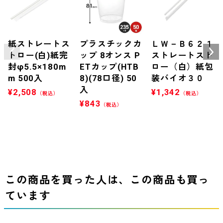
紙ストレートス
プラスチックカ
ＬＷ－Ｂ６２１
トロー(白)紙完
ップ 8オンス P
ストレートスト
封φ5.5×180m
ETカップ(HTB
ロー（白）紙包
m 500入
8)(78口径) 50
装バイオ３０
入
¥
2,508
¥
1,342
（税込）
（税込）
¥
843
（税込）
この商品を買った人は、この商品も買っ
ています