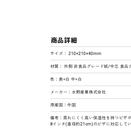
商品詳細
サイズ： 210×210×40mm
材質： 外側 非食品グレード紙/中芯 食
色：表=白 中=白
メーカー：水野産業株式会社
原産国：中国
備考：蒸れにくく高い保温性を持つピザ
8インチ(直径約21cm)のピザに対応して