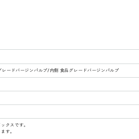
品グレードバージンパルプ/内側 食品グレードバージンパルプ
ボックスです。
います。