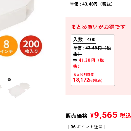
単価 : 43.48円（税抜）
まとめ買いがお得です
入数 : 400
単価 :
43.48 円（税
抜）
⇒
41.30 円（税
抜）
まとめ割特価
18,172
円(税込)
9,565
¥
税
販売価格
[
96
ポイント進呈 ]