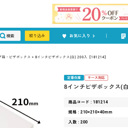
検索
絞り込み
お気に入り
ザ箱・ピザボックス
8インチピザボックス(白) 200入【181214】
定番在庫
ケース対応
8インチピザボックス(白) 
商品コード : 181214
規格 : 210×210×40mm
入数 : 200