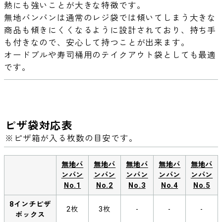
熱にも強いことが大きな特徴です。
無地バンバンは通常のレジ袋では傾いてしまう大きな
商品も傾きにくくなるように設計されており、持ち手
も付きなので、安心して持つことが出来ます。
オードブルや寿司桶用のテイクアウト袋としても最適
です。
ピザ袋対応表
※ピザ箱が入る枚数の目安です。
無地バ
無地バ
無地バ
無地バ
無地バ
ンバン
ンバン
ンバン
ンバン
ンバン
No.1
No.2
No.3
No.4
No.5
8インチピザ
2枚
3枚
-
-
-
ボックス