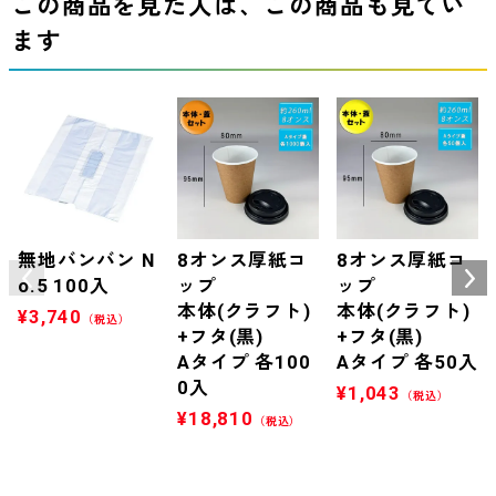
この商品を見た人は、この商品も見てい
ます
無地バンバン N
8オンス厚紙コ
8オンス厚紙コ
o.5 100入
ップ
ップ
本体(クラフト)
本体(クラフト)
¥
3,740
（税込）
+フタ(黒)
+フタ(黒)
Aタイプ 各100
Aタイプ 各50入
0入
¥
1,043
（税込）
¥
18,810
（税込）