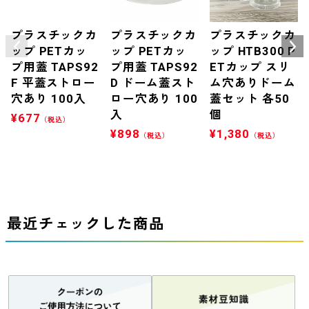
プラスチックカ
プラスチックカ
プラスチックカ
ップ PETカッ
ップ PETカッ
ップ HTB300 P
プ用蓋 TAPS92
プ用蓋 TAPS92
ETカップ スリ
F 平蓋ストロー
D ドーム蓋スト
ム穴ありドーム
穴あり 100入
ロー穴あり 100
蓋セット 各50
入
個
¥
677
（税込）
¥
898
¥
1,380
（税込）
（税込）
最近チェックした商品