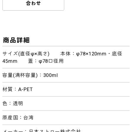
合わせ
商品詳細
サイズ(直径φ×高さ) 本体：φ78×120mm・底径
45mm 蓋：φ78口径用
容量(満杯容量)：300ml
材質：A-PET
色：透明
原産国：台湾
メーカー：日本ストロー株式会社