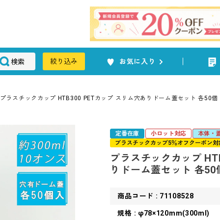
検索
絞り込み
お気に入り
プラスチックカップ HTB300 PETカップ スリム穴ありドーム蓋セット 各50個
定番在庫
小ロット対応
本体・
プラスチックカップ5％オフクーポン対
プラスチックカップ HTB
りドーム蓋セット 各50
商品コード : 71108528
規格 : φ78×120mm(300ml)