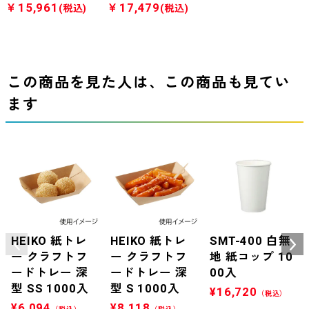
￥15,961
￥17,479
(税込)
(税込)
この商品を見た人は、この商品も見てい
ます
HEIKO 紙トレ
HEIKO 紙トレ
SMT-400 白無
ー クラフトフ
ー クラフトフ
地 紙コップ 10
ードトレー 深
ードトレー 深
00入
型 SS 1000入
型 S 1000入
¥
16,720
（税込）
¥
6,094
¥
8,118