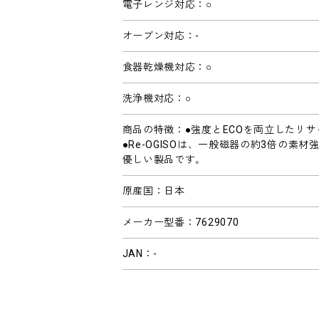
電子レンジ対応：○
オーブン対応：-
食器乾燥機対応：○
洗浄機対応：○
商品の特徴：●強度とECOを両立したリ
●Re-OGISOは、一般磁器の約3倍の
優しい製品です｡
原産国：日本
メーカー型番：7629070
JAN：-