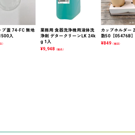
プ蓋 74-FC 無地
業務用 食器洗浄機用液体洗
カップホルダー 
500入
浄剤 デタークリーンLK 24k
数50【05476B
g 1入
¥
849
込）
（税込）
¥
9,948
（税込）