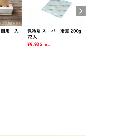
2個用 入
保冷剤 スーパー冷却 200g
[数量限定] プラスチッ
】
72入
ップ CGTAPS92-420L
フタセット販売 100入
¥
9,936
（税込）
¥
1,402
（税込）