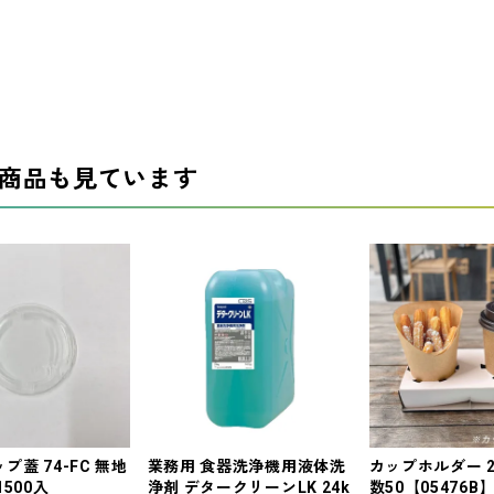
商品も見ています
プ蓋 74-FC 無地
業務用 食器洗浄機用液体洗
カップホルダー 
500入
浄剤 デタークリーンLK 24k
数50【05476B