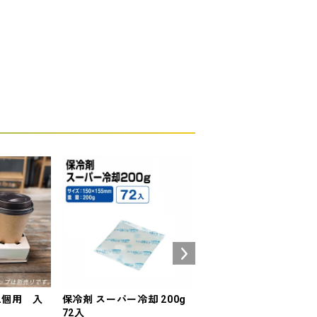
2個用 入
保冷剤 スーパー冷却 200g
[数量限定] プラスチッ
】
72入
ップ CGTAPS92-420L