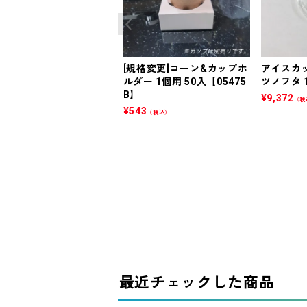
[規格変更]コーン&カップホ
アイスカッ
ルダー 1個用 50入【05475
ツノフタ 1
B】
¥
9,372
（税
¥
543
（税込）
最近チェックした商品