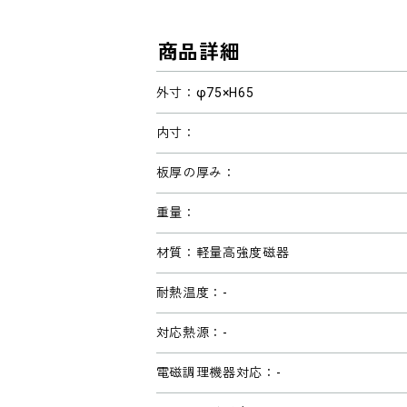
商品詳細
外寸：φ75×H65
内寸：
板厚の厚み：
重量：
材質：軽量高強度磁器
耐熱温度：-
対応熱源：-
電磁調理機器対応：-