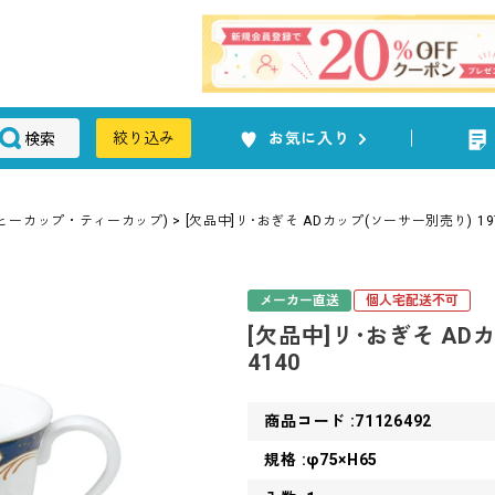
検索
絞り込み
お気に入り
ヒーカップ・ティーカップ)
[欠品中]リ･おぎそ ADカップ(ソーサー別売り) 197
メーカー直送
個人宅配送不可
[欠品中]リ･おぎそ ADカ
4140
商品コード :71126492
規格 :φ75×H65