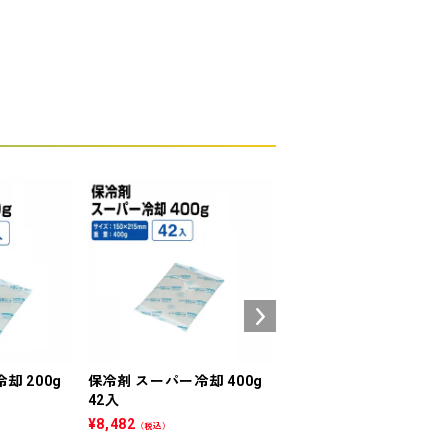
却 200g
保冷剤 スーパー冷却 400g
ＳＡスリム２０－１２(
42入
６) 黒 900入
¥
8,482
¥
19,948
（税込）
（税込）