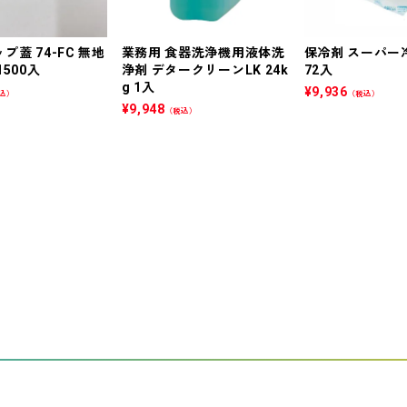
プ蓋 74-FC 無地
業務用 食器洗浄機用液体洗
保冷剤 スーパー冷
500入
浄剤 デタークリーンLK 24k
72入
g 1入
¥
9,936
込）
（税込）
¥
9,948
（税込）