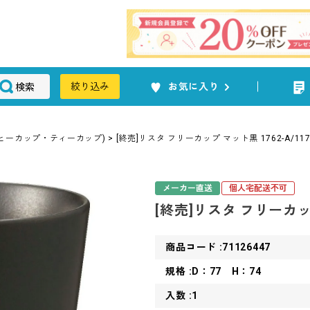
検索
絞り込み
お気に入り
ヒーカップ・ティーカップ)
[終売]リスタ フリーカップ マット黒 1762-A/117
メーカー直送
個人宅配送不可
[終売]リスタ フリーカップ
商品コード :71126447
規格 :D：77 H：74
入数 :1