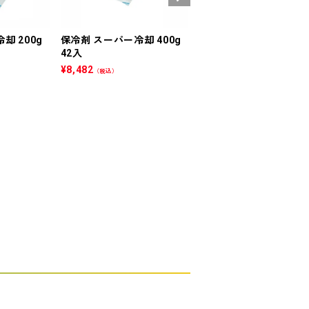
却 200g
保冷剤 スーパー冷却 400g
ＳＡスリム２０－１２(
42入
６) 黒 900入
¥
8,482
¥
19,948
（税込）
（税込）