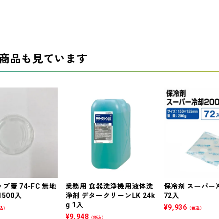
商品も見ています
プ蓋 74-FC 無地
業務用 食器洗浄機用液体洗
保冷剤 スーパー冷
500入
浄剤 デタークリーンLK 24k
72入
g 1入
¥
9,936
込）
（税込）
¥
9,948
（税込）