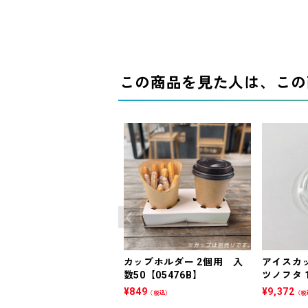
この商品を見た人は、この
カップホルダー 2個用 入
アイスカッ
数50【05476B】
ツノフタ 1
¥
849
¥
9,372
（税込）
（税