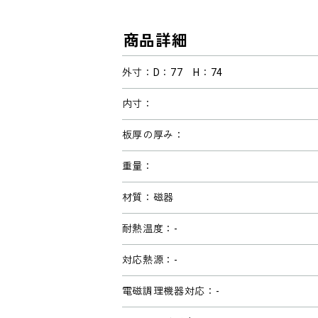
商品詳細
外寸：D：77 H：74
内寸：
板厚の厚み：
重量：
材質：磁器
耐熱温度：-
対応熱源：-
電磁調理機器対応：-