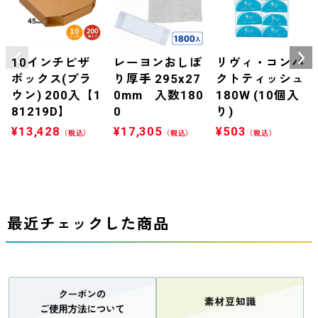
10インチピザ
レーヨンおしぼ
リヴィ・コンパ
ボックス(ブラ
り厚手 295x27
クトティッシュ
ウン) 200入【1
0mm 入数180
180W (10個入
81219D】
0
り)
¥
13,428
¥
17,305
¥
503
（税込）
（税込）
（税込）
最近チェックした商品