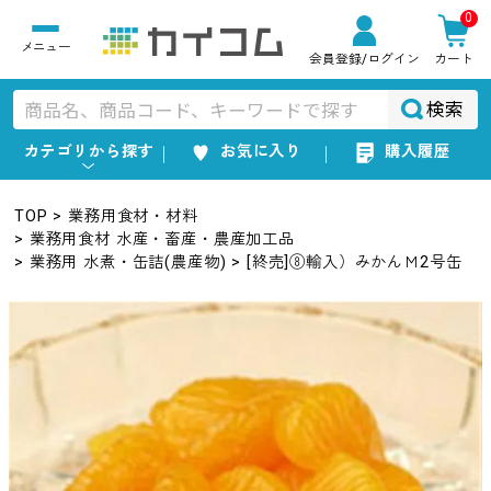
0
会員登録
/ログイン
カート
検索
カテゴリから探す
お気に入り
購入履歴
TOP
業務用食材・材料
業務用食材 水産・畜産・農産加工品
業務用 水煮・缶詰(農産物)
[終売]⑧輸入）みかんＭ2号缶