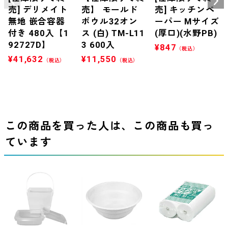
売] デリメイト
売】 モールド
売] キッチンペ
無地 嵌合容器
ボウル32オン
ーパー Mサイズ
付き 480入【1
ス (白) TM-L11
(厚口)(水野PB)
92727D】
3 600入
¥
847
（税込）
¥
41,632
¥
11,550
（税込）
（税込）
この商品を買った人は、この商品も買っ
ています