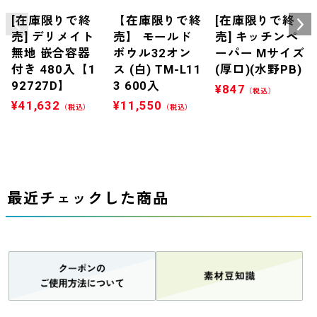
[在庫限りで終
【在庫限りで終
[在庫限りで終
売] デリメイト
売】 モールド
売] キッチンペ
無地 嵌合容器
ボウル32オン
ーパー Mサイズ
付き 480入【1
ス (白) TM-L11
(厚口)(水野PB)
92727D】
3 600入
¥
847
（税込）
¥
41,632
¥
11,550
（税込）
（税込）
最近チェックした商品