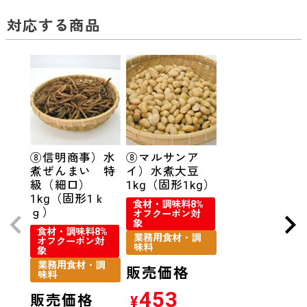
対応する商品
⑧信明商事）水
⑧マルサンア
煮ぜんまい 特
イ）水煮大豆
級（細口）
1kg（固形1kg）
1kg（固形1ｋ
食材・調味料8%
ｇ）
オフクーポン対
象
食材・調味料8%
業務用食材・調
オフクーポン対
味料
象
業務用食材・調
販売価格
味料
453
販売価格
¥