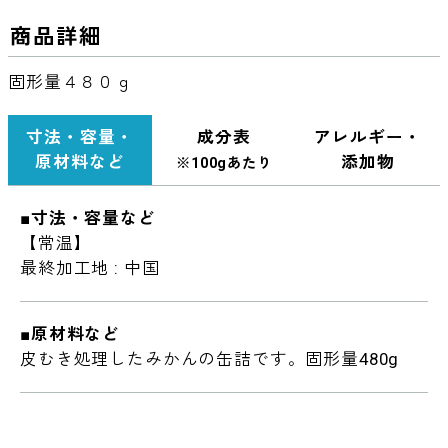
商品詳細
固形量４８０ｇ
寸法・容量・
成分表
アレルギー・
原材料など
添加物
※100gあたり
■寸法・容量など
【常温】
最終加工地 : 中国
■原材料など
皮むき処理したみかんの缶詰です。固形量480g