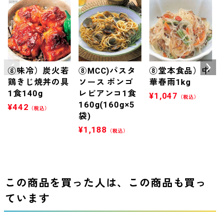
⑧味冷）炭火若
⑧MCC)パスタ
⑧堂本食品）中
鶏きじ焼丼の具
ソース ボンゴ
華春雨1kg
1食140g
レビアンコ1食
¥
1,047
（税込）
160g(160g×5
¥
442
（税込）
袋)
¥
1,188
（税込）
この商品を買った人は、この商品も買っ
ています