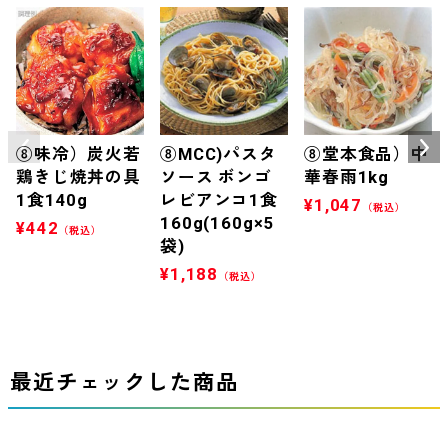
⑧味冷）炭火若
⑧MCC)パスタ
⑧堂本食品）中
鶏きじ焼丼の具
ソース ボンゴ
華春雨1kg
1食140g
レビアンコ1食
¥
1,047
（税込）
160g(160g×5
¥
442
（税込）
袋)
¥
1,188
（税込）
最近チェックした商品