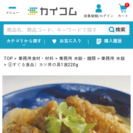
0
会員登録
/ログイン
カート
検索
カテゴリから探す
お気に入り
購入履歴
TOP
業務用食材・材料
業務用 米飯・麺類
業務用 米飯
⑧すぐる食品）カツ丼の具1食220g