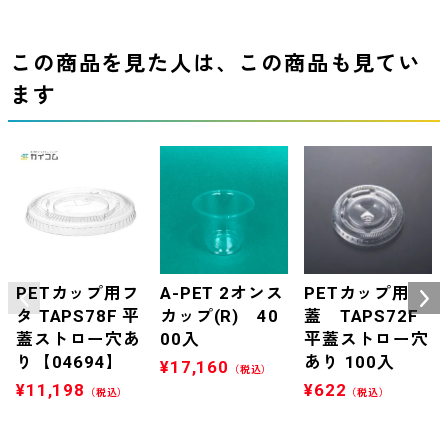
この商品を見た人は、この商品も見てい
ます
PETカップ用フ
A-PET 2オンス
PETカップ用
タ TAPS78F 平
カップ(R) 40
蓋 TAPS72F
蓋ストロー穴あ
00入
平蓋ストロー穴
り【04694】
あり 100入
¥
17,160
（税込）
¥
11,198
¥
622
（税込）
（税込）