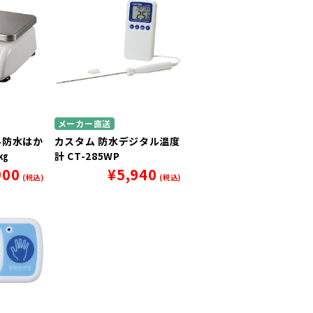
メーカー直送
ル防水はか
カスタム 防水デジタル温度
0㎏
計 CT-285WP
900
¥
5,940
(税込)
(税込)