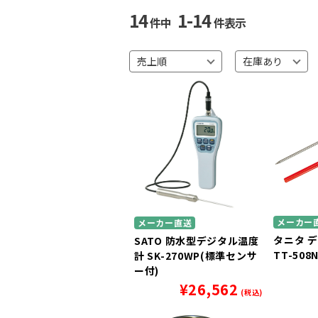
14
1-14
件中
件表示
メーカー
メーカー直送
タニタ 
SATO 防水型デジタル温度
TT-508
計 SK-270WP(標準センサ
ー付)
¥
26,562
(税込)