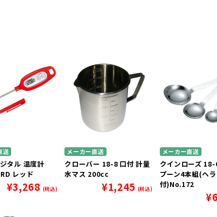
直送
メーカー直送
メーカー直送
デジタル 温度計
クローバー 18-8 口付 計量
クインローズ 18-
NRD レッド
水マス 200cc
プーン4本組(ヘラ
付)No.172
¥
3,268
¥
1,245
(税込)
(税込)
¥