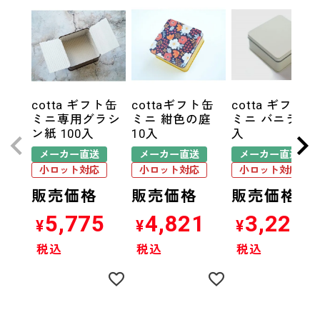
cotta ギフト缶
cottaギフト缶
cotta ギフト缶
ミニ専用グラシ
ミニ 紺色の庭
ミニ バニラ 10
ン紙 100入
10入
入
メーカー直送
メーカー直送
メーカー直送
小ロット対応
小ロット対応
小ロット対応
販売価格
販売価格
販売価格
5,775
4,821
3,226
¥
¥
¥
税込
税込
税込