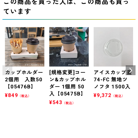
この商品を買った人は、この商品も買っ
ています
カップホルダー
[規格変更]コー
アイスカップ蓋
2個用 入数50
ン&カップホル
74-FC 無地ツ
【05476B】
ダー 1個用 50
ノフタ 1500入
入【05475B】
¥
849
¥
9,372
（税込）
（税込）
¥
543
（税込）