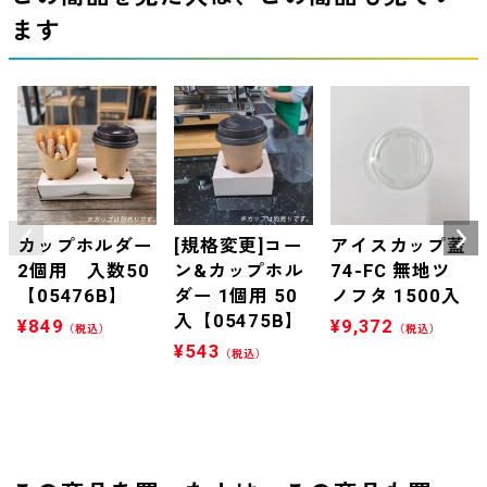
ます
カップホルダー
[規格変更]コー
アイスカップ蓋
2個用 入数50
ン&カップホル
74-FC 無地ツ
【05476B】
ダー 1個用 50
ノフタ 1500入
入【05475B】
¥
849
¥
9,372
（税込）
（税込）
¥
543
（税込）