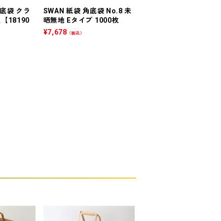
底袋 クラ
SWAN 紙袋 角底袋 No.8 未
紙手提袋 (クラフト) No
入【18190
晒無地 Eタイプ 1000枚
(丸紐) 300入
¥
7,678
¥
10,758
（税込）
（税込）