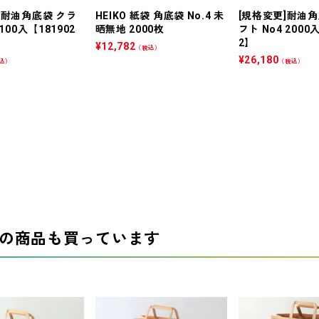
]耐油角底袋 クラ
HEIKO 紙袋 角底袋 No.4 未
[規格変更]耐油角
 100入【181902
晒無地 2000枚
フト No4 2000
2】
¥
12,782
（税込）
¥
26,180
込）
（税込）
の商品も買っています