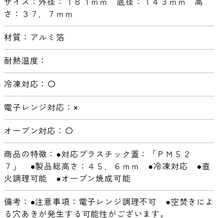
サイズ：外径：１８１ｍｍ 底径：１４３ｍｍ 高
さ：３７．７ｍｍ
材質：アルミ箔
耐熱温度：
冷凍対応：〇
電子レンジ対応：×
オーブン対応：〇
商品の特徴：●対応プラスチック蓋：「ＰＭ５２
７」 ●製品総高さ：４５．６ｍｍ ●冷凍対応 ●直
火調理可能 ●オーブン焼成可能
備考：●注意事項：電子レンジ調理不可 ●空焚きによ
る穴あきが発生する可能性がございます。