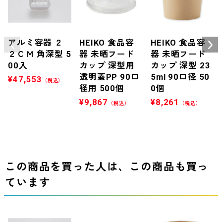
アルミ容器 ２
HEIKO 食品容
HEIKO 食品容
２ＣＭ 角深型 5
器 未晒フード
器 未晒フード
00入
カップ 深型用
カップ 深型 23
透明蓋PP 90口
5ml 90口径 50
¥
47,553
（税込）
径用 500個
0個
¥
9,867
¥
8,261
（税込）
（税込）
この商品を買った人は、この商品も買っ
ています