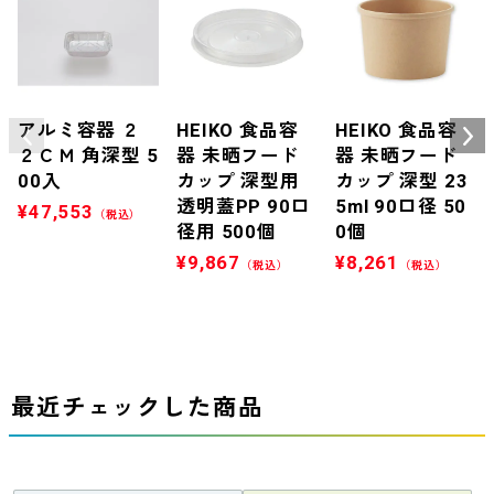
アルミ容器 ２
HEIKO 食品容
HEIKO 食品容
２ＣＭ 角深型 5
器 未晒フード
器 未晒フード
00入
カップ 深型用
カップ 深型 23
透明蓋PP 90口
5ml 90口径 50
¥
47,553
（税込）
径用 500個
0個
¥
9,867
¥
8,261
（税込）
（税込）
最近チェックした商品