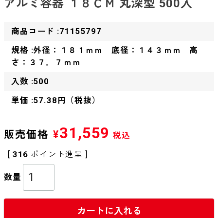
アルミ容器 １８ＣＭ 丸深型 500入
商品コード :71155797
規格 :外径：１８１ｍｍ 底径：１４３ｍｍ 高
さ：３７．７ｍｍ
入数 :500
単価 :57.38円（税抜）
31,559
販売価格
¥
税込
[
316
ポイント進呈 ]
カートに入れる