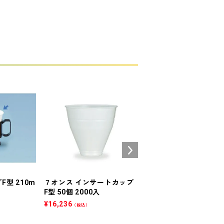
型 210m
７オンス インサートカップ
アルミ容器 １５０ＭＬ
F型 50個 2000入
型クリアーコート 2000
¥
16,236
¥
77,506
（税込）
（税込）