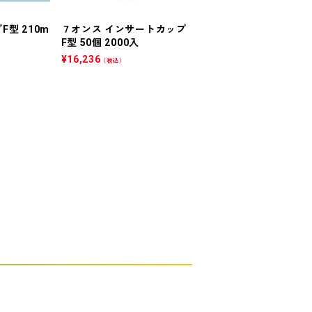
型 210m
７オンス インサートカップ
アルミ容器 １５０ＭＬ
F型 50個 2000入
型クリアーコート 2000
¥
16,236
¥
77,506
（税込）
（税込）