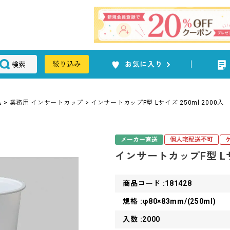
検索
絞り込み
お気に入り
品
業務用 インサートカップ
インサートカップF型 Lサイズ 250ml 2000入
メーカー直送
個人宅配送不可
インサートカップF型 Lサイ
商品コード :181428
規格 :φ80×83mm/(250ml)
入数 :2000