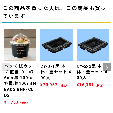
この商品を買った人は、この商品も買っ
ています
ヘッズ 紙カッ
CY-3-1黒 本
CY-2-2黒 本
プ 直径10.1×7.
体・蓋セット 4
体・蓋セット 4
6cm 黒 100個
00入
00入
容量:約400ml H
¥
20,952
¥
16,381
（税込）
（税込）
EADS BNR-CU
B2
¥
1,753
（税込）