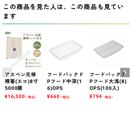
この商品を見た人は、この商品も見てい
ます
アスペン元禄
フードパック F
フードパック F
裸箸(エコ)8寸
Pフード中深(1
Pフード大浅(8)
5000膳
6)OPS
OPS(100入)
¥
16,500
¥
660
¥
794
（税込）
（税込）
（税込）