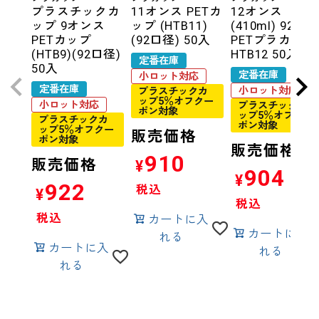
プラスチックカ
11オンス PETカ
12オンス
ップ 9オンス
ップ (HTB11)
(410ml) 92口
PETカップ
(92口径) 50入
PETプラカップ
(HTB9)(92口径)
HTB12 50入
定番在庫
50入
定番在庫
小ロット対応
定番在庫
小ロット対応
プラスチックカ
ップ5％オフクー
小ロット対応
プラスチックカ
ポン対象
ップ5％オフクー
プラスチックカ
ポン対象
ップ5％オフクー
販売価格
ポン対象
販売価格
910
販売価格
¥
904
¥
922
税込
¥
税込
税込
カートに入
カートに入
れる
カートに入
れる
れる