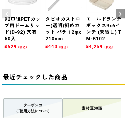
92口径PETカッ
タピオカストロ
モールドランチ
プ用ドームリッ
ー(透明)斜めカ
ボックス9x6イ
ド(D-92) 穴有
ット バラ 12φx
ンチ (未晒し) T
50入
210mm
M-B102
¥
629
¥
440
¥
4,259
（税込）
（税込）
（税込）
最近チェックした商品