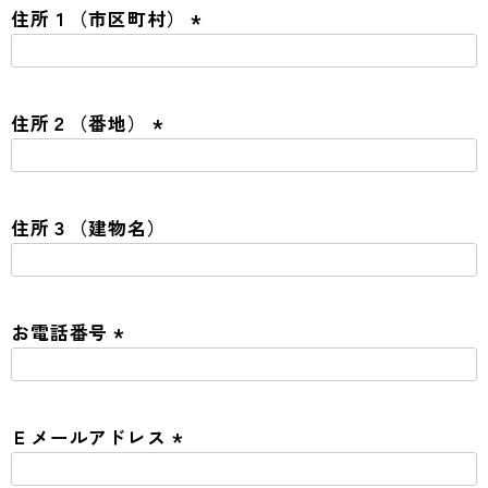
須
住所１（市区町村）
)
(
必
須
住所２（番地）
)
(
必
須
住所３（建物名）
)
お電話番号
(
必
須
Ｅメールアドレス
)
(