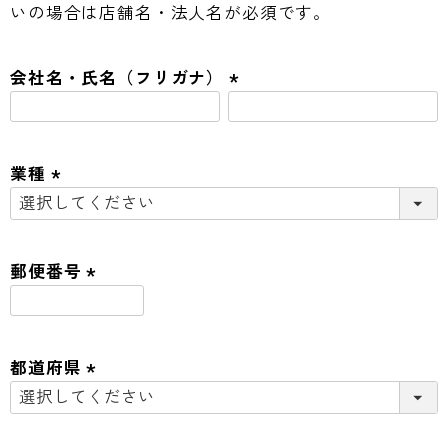
いの場合は店舗名・法人名が必須です。
須
)
会社名・氏名（フリガナ）
(
必
須
業種
)
(
必
須
郵便番号
)
(
必
須
都道府県
)
(
必