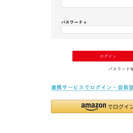
(
必
須
パスワード
)
(
必
須
)
ログイン
パスワード
連携サービスでログイン・会員