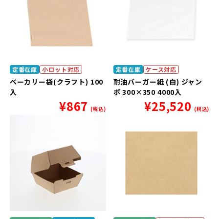
定番在庫
小ロット対応
定番在庫
ケース対応
ベーカリー袋(クラフト) 100
耐油バーガー紙 (白) ジャン
入
ボ 300×350 4000入
¥
867
¥
25,520
(税込)
(税込)