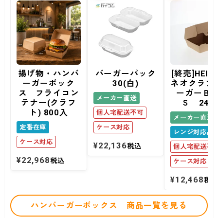
揚げ物・ハンバ
バーガーパック
[終売]HEIKO
ーガーボック
30(白)
ネオクラフ
ス フライコン
ーガーＢ
メーカー直送
テナー(クラフ
Ｓ 240
ト) 800入
個人宅配送不可
メーカー直送
定番在庫
ケース対応
レンジ対応品
ケース対応
¥
22,136
税込
個人宅配送不
¥
22,968
税込
ケース対応
¥
12,468
税
ハンバーガーボックス 商品一覧を見る