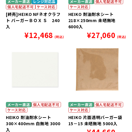
メーカー直送
レンジ対応品
メーカー直送
個人宅配送不可
個人宅配送不可
ケース対応
ケース対応
[終売]HEIKO NFネオクラフ
HEIKO 耐油耐水シート
ト バーガーＢＯＸ Ｓ 240
218×250mm 未晒無地
入
6000入
¥
12,468
¥
27,060
(税込)
(税込)
メーカー直送
個人宅配送不可
メーカー直送
個人宅配送不可
ケース対応
ケース対応
HEIKO 耐油耐水シート
HEIKO 片面透明バーガー袋
300×400mm 白無地 3000
15－15 未晒無地 5000入
入
¥
44,660