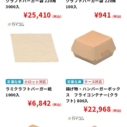
クラフトバーガー袋 220角
クラフトバーガー袋 220角
3000入
100入
¥
25,410
¥
941
(税込)
(税込)
定番在庫
小ロット対応
定番在庫
ケース対応
ラミクラフトバーガー紙
揚げ物・ハンバーガーボック
1000入
ス フライコンテナー(クラ
¥
6,842
フト) 800入
(税込)
¥
22,968
(税込)