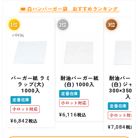
白ハンバーガー袋 おすすめランキング
バーガー紙 ラミ
耐油バーガー紙
耐油バーガ
ラップ(大)
(白) 1000入
(白) ジャ
1000入
300×350 1
定番在庫
入
定番在庫
小ロット対応
定番在庫
小ロット対応
¥
6,116
税込
小ロット対応
¥
6,842
税込
¥
7,084
税込