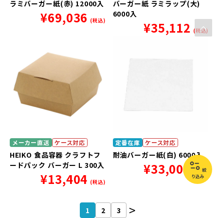
ラミバーガー紙(赤) 12000入
バーガー紙 ラミラップ(大)
¥
69,036
6000入
(税込)
¥
35,112
(税込)
メーカー直送
ケース対応
定番在庫
ケース対応
HEIKO 食品容器 クラフトフ
耐油バーガー紙(白) 6000入
ードパック バーガー L 300入
¥
33,000
絞
(税込)
¥
13,404
り込み
(税込)
1
2
3