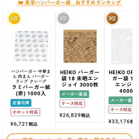
英字ハンバーガー袋 おすすめランキング
ハンバーガー 中華ま
HEIKO バーガー
HEIKO OP
ん 肉まん バーガー
袋 18 未晒エン
ガー袋 18-
ラップ クレープ
ジョイ 3000枚
エンジョ
ラミバーガー紙
4000枚
(赤) 1000入
メーカー直送
メーカー直送
定番在庫
ケース対応
ケース対応
小ロット対応
¥
26,829
税込
¥
33,176
税
¥
6,721
税込