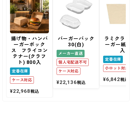
揚げ物・ハンバ
バーガーパック
ラミクラフ
ーガーボック
30(白)
ーガー紙 1
ス フライコン
入
メーカー直送
テナー(クラフ
定番在庫
ト) 800入
個人宅配送不可
小ロット対応
定番在庫
ケース対応
¥
6,842
税込
ケース対応
¥
22,136
税込
¥
22,968
税込