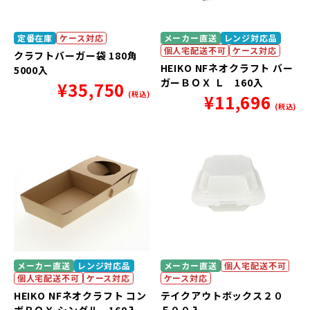
定番在庫
ケース対応
メーカー直送
レンジ対応品
個人宅配送不可
ケース対応
クラフトバーガー袋 180角
HEIKO NFネオクラフト バー
5000入
ガーＢＯＸ Ｌ 160入
¥
35,750
(税込)
¥
11,696
(税込)
メーカー直送
レンジ対応品
メーカー直送
個人宅配送不可
個人宅配送不可
ケース対応
ケース対応
HEIKO NFネオクラフト コン
テイクアウトボックス２０