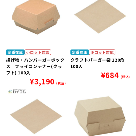
定番在庫
小ロット対応
定番在庫
小ロット対応
揚げ物・ハンバーガーボック
クラフトバーガー袋 120角
ス フライコンテナー(クラ
100入
フト) 100入
¥
684
(税込)
¥
3,190
(税込)